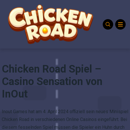
Chicken Road Spiel –
Casino Sensation von
InOut
Inout Games hat am 4. April 2024 offiziell sein neues Minispiel
Chicken Road in verschiedenen Online Casinos eingeführt. Bei
diesem fesselnden Spiel müssen die Spieler ein Huhn durch