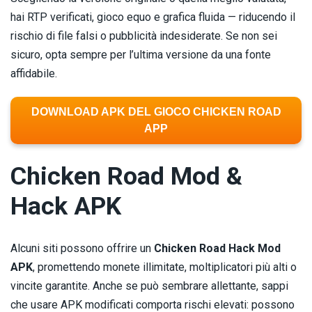
hai RTP verificati, gioco equo e grafica fluida — riducendo il
rischio di file falsi o pubblicità indesiderate. Se non sei
sicuro, opta sempre per l’ultima versione da una fonte
affidabile.
DOWNLOAD APK DEL GIOCO CHICKEN ROAD
APP
Chicken Road Mod &
Hack APK
Alcuni siti possono offrire un
Chicken Road Hack Mod
APK
, promettendo monete illimitate, moltiplicatori più alti o
vincite garantite. Anche se può sembrare allettante, sappi
che usare APK modificati comporta rischi elevati: possono