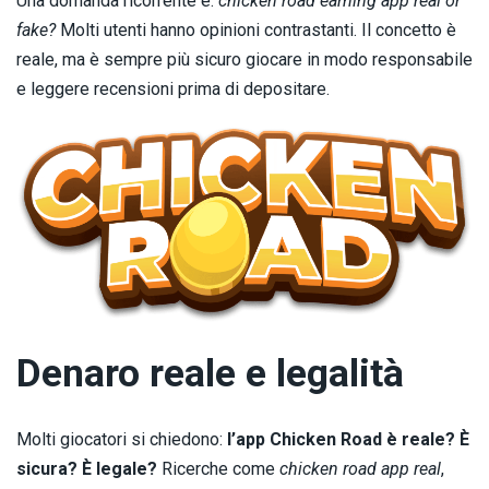
Una domanda ricorrente è:
chicken road earning app real or
fake?
Molti utenti hanno opinioni contrastanti. Il concetto è
reale, ma è sempre più sicuro giocare in modo responsabile
e leggere recensioni prima di depositare.
Denaro reale e legalità
Molti giocatori si chiedono:
l’app Chicken Road è reale? È
sicura? È legale?
Ricerche come
chicken road app real
,