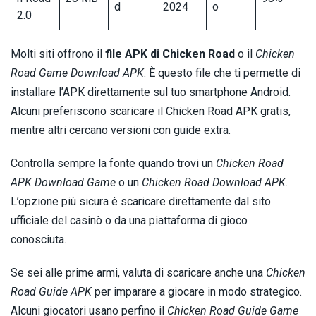
d
2024
o
2.0
Molti siti offrono il
file APK di Chicken Road
o il
Chicken
Road Game Download APK
. È questo file che ti permette di
installare l’APK direttamente sul tuo smartphone Android.
Alcuni preferiscono scaricare il Chicken Road APK gratis,
mentre altri cercano versioni con guide extra.
Controlla sempre la fonte quando trovi un
Chicken Road
APK Download Game
o un
Chicken Road Download APK
.
L’opzione più sicura è scaricare direttamente dal sito
ufficiale del casinò o da una piattaforma di gioco
conosciuta.
Se sei alle prime armi, valuta di scaricare anche una
Chicken
Road Guide APK
per imparare a giocare in modo strategico.
Alcuni giocatori usano perfino il
Chicken Road Guide Game