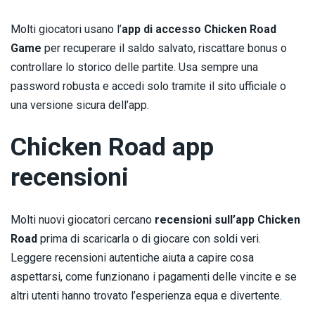
Molti giocatori usano l’
app di accesso Chicken Road
Game
per recuperare il saldo salvato, riscattare bonus o
controllare lo storico delle partite. Usa sempre una
password robusta e accedi solo tramite il sito ufficiale o
una versione sicura dell’app.
Chicken Road
app
r
ecensioni
Molti nuovi giocatori cercano
recensioni sull’app Chicken
Road
prima di scaricarla o di giocare con soldi veri.
Leggere recensioni autentiche aiuta a capire cosa
aspettarsi, come funzionano i pagamenti delle vincite e se
altri utenti hanno trovato l’esperienza equa e divertente.