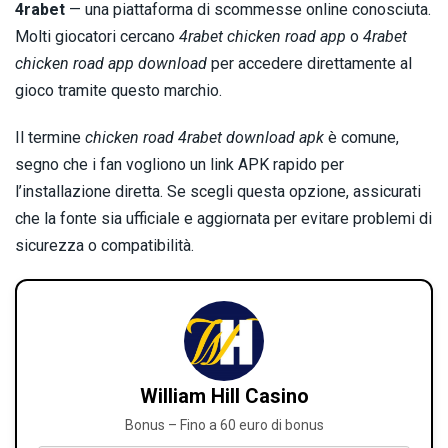
4rabet
— una piattaforma di scommesse online conosciuta.
Molti giocatori cercano
4rabet chicken road app
o
4rabet
chicken road app download
per accedere direttamente al
gioco tramite questo marchio.
Il termine
chicken road 4rabet download apk
è comune,
segno che i fan vogliono un link APK rapido per
l’installazione diretta. Se scegli questa opzione, assicurati
che la fonte sia ufficiale e aggiornata per evitare problemi di
sicurezza o compatibilità.
William Hill Casino
Bonus – Fino a 60 euro di bonus